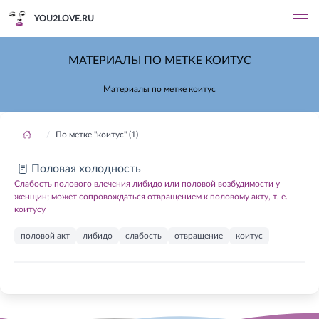
YOU2LOVE.RU
МАТЕРИАЛЫ ПО МЕТКЕ КОИТУС
Материалы по метке коитус
По метке "коитус" (1)
Половая холодность
Слабость полового влечения либидо или половой возбудимости у
женщин; может сопровождаться отвращением к половому акту, т. е.
коитусу
половой акт
либидо
слабость
отвращение
коитус