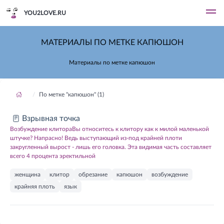
YOU2LOVE.RU
МАТЕРИАЛЫ ПО МЕТКЕ КАПЮШОН
Материалы по метке капюшон
По метке "капюшон" (1)
Взрывная точка
Возбуждение клитораВы относитесь к клитору как к милой маленькой
штучке? Напрасно! Ведь выступающий из-под крайней плоти
закругленный вырост - лишь его головка. Эта видимая часть составляет
всего 4 процента эректильной
женщина
клитор
обрезание
капюшон
возбуждение
крайняя плоть
язык