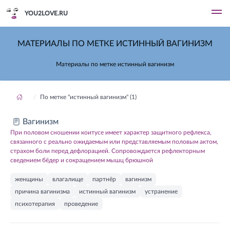
YOU2LOVE.RU
МАТЕРИАЛЫ ПО МЕТКЕ ИСТИННЫЙ ВАГИНИЗМ
Материалы по метке истинный вагинизм
По метке "истинный вагинизм" (1)
Вагинизм
При половом сношении коитусе имеет характер защитного рефлекса,
связанного с реально ожидаемым или представляемым половым актом,
страхом боли перед дефлорацией. Сопровождается рефлекторным
сведением бёдер и сокращением мышц брюшной
женщины
влагалище
партнёр
вагинизм
причина вагинизма
истинный вагинизм
устранение
психотерапия
проведение