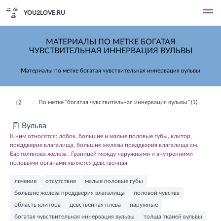
YOU2LOVE.RU
МАТЕРИАЛЫ ПО МЕТКЕ БОГАТАЯ
ЧУВСТВИТЕЛЬНАЯ ИННЕРВАЦИЯ ВУЛЬВЫ
Материалы по метке богатая чувствительная иннервация вульвы
По метке "богатая чувствительная иннервация вульвы" (1)
Вульва
К ним относятся: лобок, большие и малые половые губы, клитор,
преддверие влагалища, большие железы преддверия влагалища см.
Бартолинова железа . Границей между наружными и внутренними
половыми органами является девственная
лечение
отсутствие
малые половые губы
большие железа преддверия влагалища
половой чувства
область клитора
девственная плева
наружные
богатая чувствительная иннервация вульвы
толща тканей вульвы