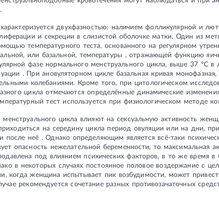
менструальноподобные кровотечения могут наблюдаться и при ан
.
арактеризуется двухфазностью: наличием фолликулярной и лют
олиферации и секреции в слизистой оболочке матки. Один из мет
омощью температурного теста, основанного на регулярном утре
альной, или базальной, температуры , отражающей функцию яичн
улярной фазе нормального менструального цикла, выше 37 °С в
руации . При ановуляторном цикле базальная кривая монофазная,
тельными колебаниями. Кроме того, при цитологическом исслед
азного цикла отмечаются определённые динамические изменения 
Температурный тест используется при физиологическом методе ко
 менструального цикла влияют на сексуальную активность жен
приходиться на середину цикла период овуляции или на дни, п
и после неё . Однако определяющим является всё-таки психичес
ует опасность нежелательной беременности, то максимальная ак
одавлена под влиянием психических факторов, в то же время в
ако в некоторых случаях постоянное половое воздержание с це
ии, когда женщина испытывает пик возбудимости, может привест
лучае рекомендуется сочетание разных противозачаточных средс