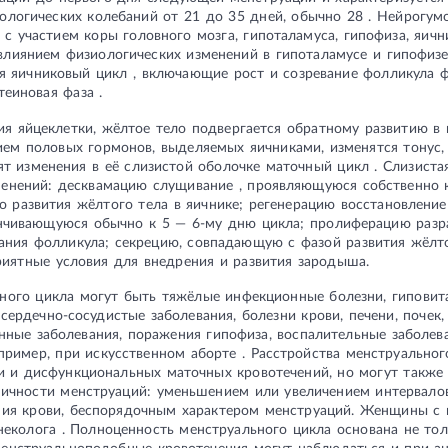
логических колебаний от 21 до 35 дней, обычно 28 . Нейрогумо
с участием коры головного мозга, гипоталамуса, гипофиза, яични
влиянием физиологических изменений в гипоталамусе и гипофизе
я яичниковый цикл , включающие рост и созревание фолликула ф
еиновая фаза .
я яйцеклетки, жёлтое тело подвергается обратному развитию в 
ием половых гормонов, выделяемых яичниками, изменятся тонус,
т изменения в её слизистой оболочке маточный цикл . Слизиста
менений: десквамацию слущивание , проявляющуюся собственно 
 развития жёлтого тела в яичнике; регенерацию восстановлени
нчивающуюся обычно к 5 — 6-му дню цикла; пролиферацию разра
ния фолликула; секрецию, совпадающую с фазой развития жёлто
риятные условия для внедрения и развития зародыша.
ого цикла могут быть тяжёлые инфекционные болезни, гиповит
сердечно-сосудистые заболевания, болезни крови, печени, почек,
нные заболевания, поражения гипофиза, воспалительные заболев
пример, при искусственном аборте . Расстройства менструально
 и дисфункциональных маточных кровотечений, но могут также 
мичности менструаций: уменьшением или увеличением интервало
ния крови, беспорядочным характером менструаций. Женщины с
неколога . Полноценность менструального цикла основана не тол