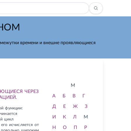
ЖНОМ
омежутки времени и внешне проявляющиеся
М
ЯЮЩИЕСЯ ЧЕРЕЗ
А
Б
В
Г
АЦИЕЙ.
Д
Е
Ж
З
ой функции:
чинается
И
К
Л
М
ый цикл
 его исчисляется от
Н
О
П
Р
я довольно широким