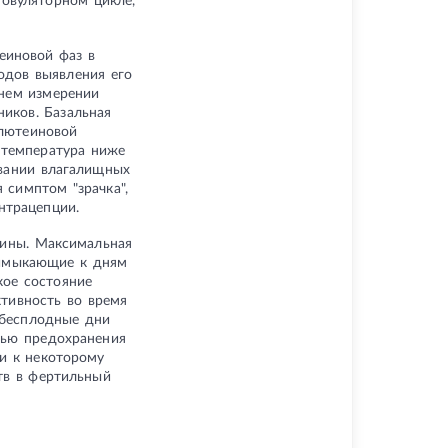
овуляторном цикле,
еиновой фаз в
одов выявления его
ннем измерении
иков. Базальная
 лютеиновой
 температура ниже
овании влагалищных
симптом "зрачка",
нтрацепции.
щины. Максимальная
римыкающие к дням
кое состояние
тивность во время
 бесплодные дни
лью предохранения
и к некоторому
тв в фертильный