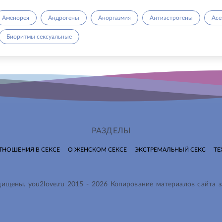
Аменорея
Андрогены
Аноргазмия
Антиэстрогены
Асе
Биоритмы сексуальные
РАЗДЕЛЫ
ТНОШЕНИЯ В СЕКСЕ
О ЖЕНСКОМ СЕКСЕ
ЭКСТРЕМАЛЬНЫЙ СЕКС
ТЕ
ащищены.
you2love.ru
2015 -
2026
Копирование материалов сайта 