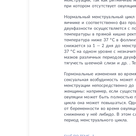
менструаций, так как ритмичные 
при котором отсутствует овуляция
Нормальный менструальный цикл х
яичнике и соответственно фаз пр
двухфазности осуществляется с п
температуры в прямой кишке рект
температура ниже 37 °С в фоллик
снижается за 1 — 2 дня до менст
37 °С на одном уровне с незначи
мазков различных периодов двухф
тягучесть шеечной слизи и др. . 
Гормональные изменения во время
сексуальная возбудимость может 
менструации непосредственно до 
женщины: например, если существ
овуляции может быть полностью п
цикла она может повышаться. Одн
от беременности во время овуляц
снижению у неё либидо. В этом с
период менструального цикла.