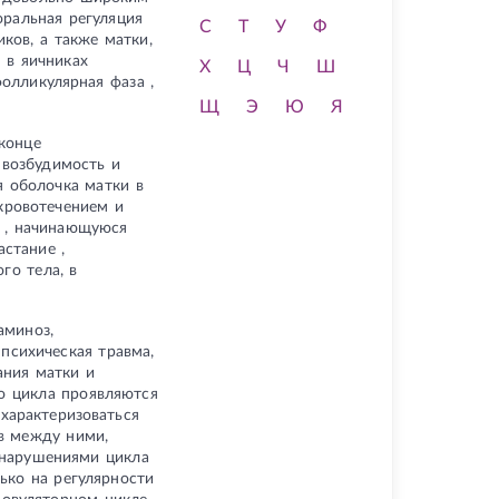
ральная регуляция
С
Т
У
Ф
ков, а также матки,
 в яичниках
Х
Ц
Ч
Ш
олликулярная фаза ,
Щ
Э
Ю
Я
конце
 возбудимость и
я оболочка матки в
кровотечением и
е , начинающуюся
стание ,
го тела, в
аминоз,
 психическая травма,
ания матки и
го цикла проявляются
характеризоваться
в между ними,
 нарушениями цикла
ько на регулярности