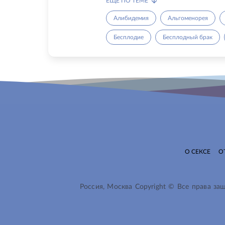
ЕЩЁ ПО ТЕМЕ
Алибидемия
Альгоменорея
Бесплодие
Бесплодный брак
О СЕКСЕ
О
Россия, Москва Copyright © Все права з