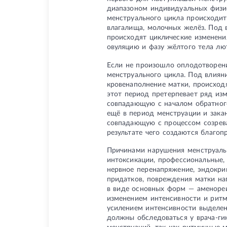
диапазоном индивидуальных физио
менструального цикла происходит 
влагалища, молочных желёз. Под 
происходят циклические изменени
овуляцию и фазу жёлтого тела лют
Если не произошло оплодотворени
менструального цикла. Под влиян
кровенаполнение матки, происходя
этот период претерпевает ряд из
совпадающую с началом обратного
ещё в период менструации и зака
совпадающую с процессом созрева
результате чего создаются благоп
Причинами нарушения менструальн
интоксикации, профессиональные, 
нервное перенапряжение, эндокри
придатков, повреждения матки на
в виде основных форм — аменореи
изменением интенсивности и рит
усилением интенсивности выделе
должны обследоваться у врача-ги