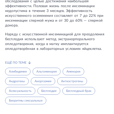
обследования с целью достижения наибольшей
эффективности. Половая жизнь после инсеминации
недопустима в течение 3 месяцев. Эффективность
искусственного осеменения составляет от 7 до 22% при
инсеминации спермой мужа и от 30 до 60% — спермой
донора.
Наряду с искусственной инсеминацией для преодоления
бесплодия используют метод экстракорпорального
оплодотворения, когда в матку имплантируется
оплодотворённая в лабораторных условиях яйцеклетка.
ЕЩЁ ПО ТЕМЕ
Алибидемия
Альгоменорея
Аменорея
Андрогены
Аноргазмия
Антиэстрогены
Асексуальность
Бесплодие
Бесплодный брак
Биоритмы сексуальные