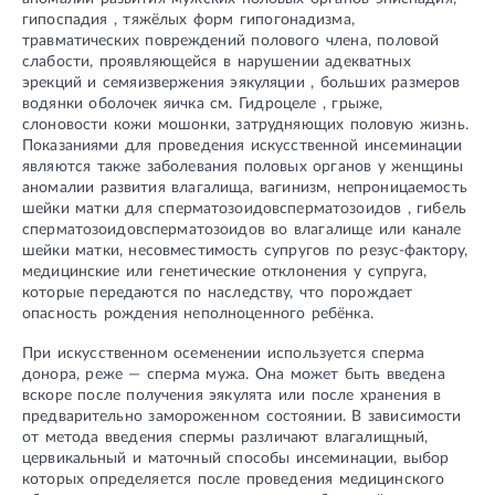
гипоспадия , тяжёлых форм гипогонадизма,
травматических повреждений полового члена, половой
слабости, проявляющейся в нарушении адекватных
эрекций и семяизвержения эякуляции , больших размеров
водянки оболочек яичка см. Гидроцеле , грыже,
слоновости кожи мошонки, затрудняющих половую жизнь.
Показаниями для проведения искусственной инсеминации
являются также заболевания половых органов у женщины
аномалии развития влагалища, вагинизм, непроницаемость
шейки матки для сперматозоидовсперматозоидов , гибель
сперматозоидовсперматозоидов во влагалище или канале
шейки матки, несовместимость супругов по резус-фактору,
медицинские или генетические отклонения у супруга,
которые передаются по наследству, что порождает
опасность рождения неполноценного ребёнка.
При искусственном осеменении используется сперма
донора, реже — сперма мужа. Она может быть введена
вскоре после получения эякулята или после хранения в
предварительно замороженном состоянии. В зависимости
от метода введения спермы различают влагалищный,
цервикальный и маточный способы инсеминации, выбор
которых определяется после проведения медицинского