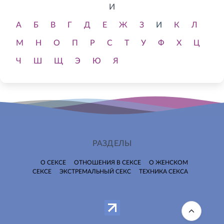
И
А
Б
В
Г
Д
Е
Ж
З
И
К
Л
М
Н
О
П
Р
С
Т
У
Ф
Х
Ц
Ч
Ш
Щ
Э
Ю
Я
РАЗДЕЛЫ
О СЕКСЕ
ОТНОШЕНИЯ В СЕКСЕ
О ЖЕНСКОМ
СЕКСЕ
ЭКСТРЕМАЛЬНЫЙ СЕКС
ТЕХНИКА СЕКСА