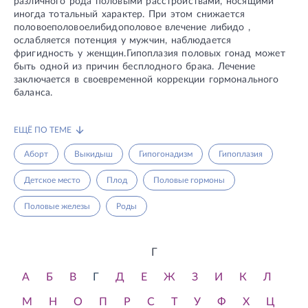
различного рода половыми расстройствами, носящими
иногда тотальный характер. При этом снижается
половоеполовоелибидополовое влечение либидо ,
ослабляется потенция у мужчин, наблюдается
фригидность у женщин.Гипоплазия половых гонад может
быть одной из причин бесплодного брака. Лечение
заключается в своевременной коррекции гормонального
баланса.
ЕЩЁ ПО ТЕМЕ
Аборт
Выкидыш
Гипогонадизм
Гипоплазия
Детское место
Плод
Половые гормоны
Половые железы
Роды
Г
А
Б
В
Г
Д
Е
Ж
З
И
К
Л
М
Н
О
П
Р
С
Т
У
Ф
Х
Ц