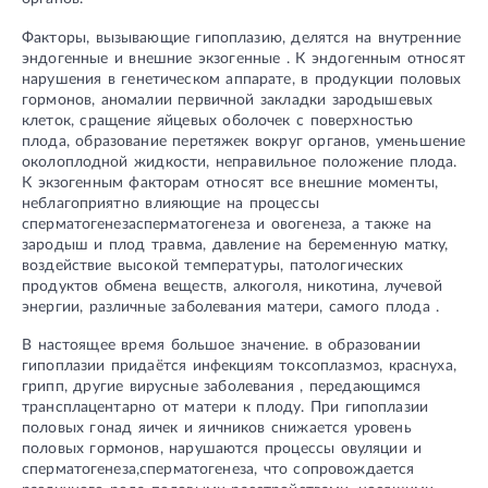
Факторы, вызывающие гипоплазию, делятся на внутренние
эндогенные и внешние экзогенные . К эндогенным относят
нарушения в генетическом аппарате, в продукции половых
гормонов, аномалии первичной закладки зародышевых
клеток, сращение яйцевых оболочек с поверхностью
плода, образование перетяжек вокруг органов, уменьшение
околоплодной жидкости, неправильное положение плода.
К экзогенным факторам относят все внешние моменты,
неблагоприятно влияющие на процессы
сперматогенезасперматогенеза и овогенеза, а также на
зародыш и плод травма, давление на беременную матку,
воздействие высокой температуры, патологических
продуктов обмена веществ, алкоголя, никотина, лучевой
энергии, различные заболевания матери, самого плода .
В настоящее время большое значение. в образовании
гипоплазии придаётся инфекциям токсоплазмоз, краснуха,
грипп, другие вирусные заболевания , передающимся
трансплацентарно от матери к плоду. При гипоплазии
половых гонад яичек и яичников снижается уровень
половых гормонов, нарушаются процессы овуляции и
сперматогенеза,сперматогенеза, что сопровождается