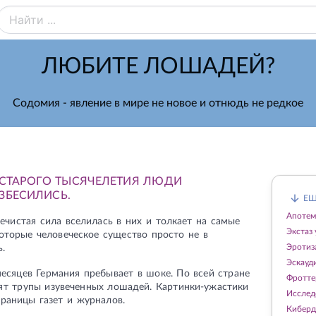
ЛЮБИТЕ ЛОШАДЕЙ?
Содомия - явление в мире не новое и отнюдь не редкое
СТАРОГО ТЫСЯЧЕЛЕТИЯ ЛЮДИ
ЗБЕСИЛИСЬ.
ЕЩ
Апоте
нечистая сила вселилась в них и толкает на самые
Экстаз
оторые человеческое существо просто не в
Эротиз
.
Эскауд
есяцев Германия пребывает в шоке. По всей стране
Фротте
дят трупы изувеченных лошадей. Картинки-ужастики
Исслед
раницы газет и журналов.
Киберд