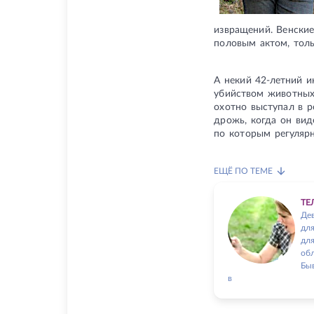
извращений. Венские
половым актом, толь
А некий 42-летний и
убийством животных 
охотно выступал в р
дрожь, когда он вид
по которым регуляр
ЕЩЁ ПО ТЕМЕ
ТЕ
Дев
для
дл
об
Быв
в