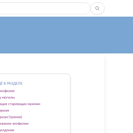
Ё В РАЗДЕЛЕ
мнофилия
 у могилы
ация стареющих мужчин
иризм
ризм (трение)
ование зоофилии
илдоник