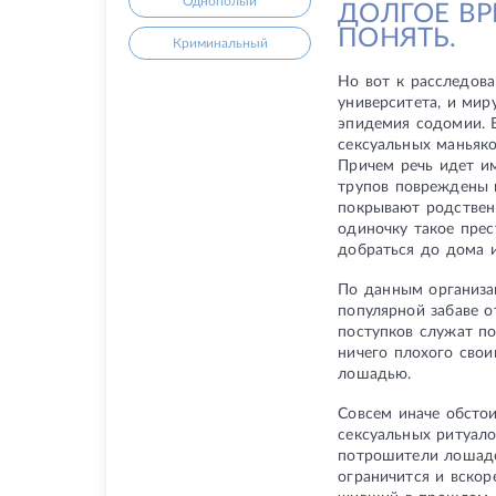
Однополый
ДОЛГОЕ ВР
ПОНЯТЬ.
Криминальный
Но вот к расследов
университета, и мир
эпидемия содомии. В
сексуальных маньяко
Причем речь идет им
трупов повреждены г
покрывают родствен
одиночку такое прес
добраться до дома 
По данным организа
популярной забаве о
поступков служат п
ничего плохого сво
лошадью.
Совсем иначе обсто
сексуальных ритуало
потрошители лошаде
ограничится и вско