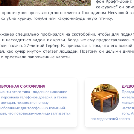
фон Крафт-Эбинг. 
сексуалис" он оп
 проститутки прозвали одного клиента Господином Несушкой за 
ко убив курицу, голубя или какую-нибудь иную птичку.
нженер специально пробирался на скотобойни, чтобы для поднят
и насладиться видом их крови. Когда же ему предоставлялась т
оли палача. 27-летний Гербер К. признался в том, что его всякий
ел, как кучер кнутом стегает лошадей. Поэтому он целыми дням
но проезжали запряженные кареты.
ЛЕФОННАЯ СКАТОФИЛИЯ
ДРЕВ
ианты этого типа - подлиное наказание
Правда
 персонала телефонов доверия, а также
житель
я женщин, неизвестно почему
женщин
любованных для телефонных излияний.
настоя
ает, что потревоженное лицо втягивается
того, 
последователей своего