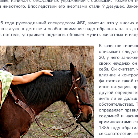
ке, начинал с сексуальных упражнений с собаками. Позже он пе
 животного. Впоследствии его жертвами стали 9 девушек. Зако
95 года руководивший спецотделом ФБР, заметил, что у многих 
ются уже в детстве и особое внимание надо обращать на тех, кт
в постель, устраивает поджоги, обожает мучить животных и изд
В качестве типич
описывает следую
20, у него заниже
своих неудачах он
себя. Он считает,
влияние и контрол
фантазиях такой 
иные ситуации, пр
другой определяет
жить ли ей дальше
обстоятельствах. 
определяет правил
содомией и насил
криминологами ещ
1886 году обрати
сексопатологии, 