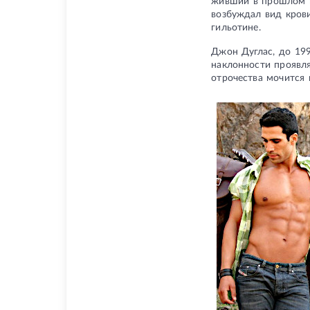
живший в прошлом ве
возбуждал вид крови
гильотине.
Джон Дуглас, до 19
наклонности проявля
отрочества мочится 