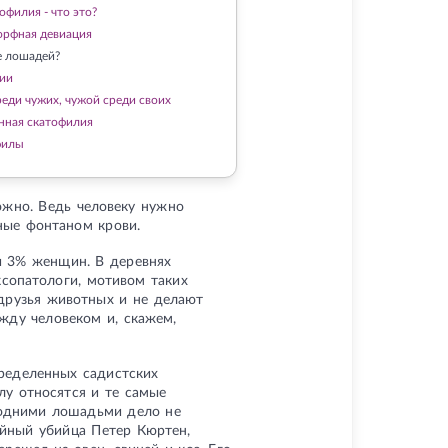
офилия - что это?
рфная девиация
 лошадей?
ии
реди чужих, чужой среди своих
нная скатофилия
филы
ожно. Ведь человеку нужно
ные фонтаном крови.
и 3% женщин. В деревнях
ксопатологи, мотивом таких
друзья животных и не делают
жду человеком и, скажем,
ределенных садистских
лу относятся и те самые
 одними лошадьми дело не
йный убийца Петер Кюртен,