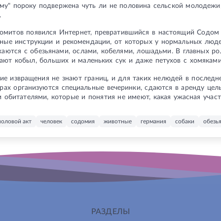
ому" пороку подвержена чуть ли не половина сельской молодеж
.
омитов появился Интернет, превратившийся в настоящий Содом 
ьные инструкции и рекомендации, от которых у нормальных люд
аются с обезьянами, ослами, кобелями, лошадьми. В главных ро
ют кобыл, больших и маленьких сук и даже петухов с хомяками
ие извращения не знают границ, и для таких нелюдей в последне
ирах организуются специальные вечеринки, сдаются в аренду цел
 обитателями, которые и понятия не имеют, какая ужасная участ
половой акт
человек
содомия
животные
германия
собаки
обезь
РАЗДЕЛЫ