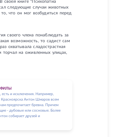
В своей книге "Психопатиа
исал следующие случаи животных
то, что он мог возбудиться перед
ия своего члена понаблюдать за
акая возможность, то садист сам
 раз охватывала сладострастная
и торчал на оживленных улицах,
ОФИЛЫ
, есть и исключения. Например,
 Красноярска Антон Шмаров всем
ам предпочитает бревна. Причем
щие - дубовые или сосновые. Более
Антон собирает друзей и