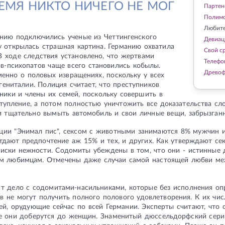
ЕМЯ НИКТО НИЧЕГО НЕ МОГ
Партен
Полимо
Любите
анию подключились ученые из Четтингенского
Девиац
у открылась страшная картина. Германию охватила
Свой с
 ходе следствия установлено, что жертвами
Телефо
в-психопатов чаще всего становились кобылы.
Древо
енно о половых извращениях, поскольку у всех
ениталии. Полиция считает, что преступников
ники и члены их семей, поскольку совершить в
тупление, а потом полностью уничтожить все доказательства сл
и тщательно вымыть автомобиль и свои личные вещи, забрызган
ции "Энимал пис", сексом с животными занимаются 8% мужчин 
тдают предпочтение аж 15% и тех, и других. Как утверждают се
оиски нежности. Содомиты убеждены в том, что они - истинные 
им любимцам. Отмечены даже случаи самой настоящей любви ме
ит дело с содомитами-насильниками, которые без исполнения оп
в не могут получить полного полового удовлетворения. К их чис
й, орудующие сейчас по всей Германии. Эксперты считают, что
ре они доберутся до женщин. Знаменитый дюссельдорфский сери