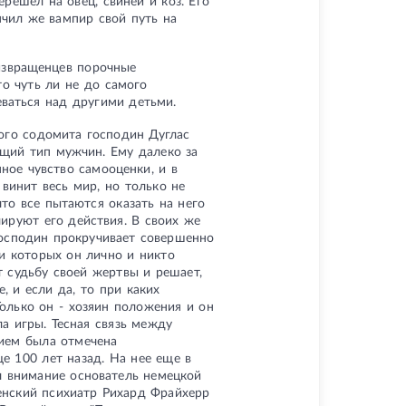
решел на овец, свиней и коз. Его
нчил же вампир свой путь на
извращенцев порочные
о чуть ли не до самого
еваться над другими детьми.
ного содомита господин Дуглас
щий тип мужчин. Ему далеко за
нное чувство самооценки, и в
 винит весь мир, но только не
 что все пытаются оказать на него
ируют его действия. В своих же
господин прокручивает совершенно
и которых он лично и никто
 судьбу своей жертвы и решает,
, и если да, то при каких
Только он - хозяин положения и он
а игры. Тесная связь между
ием была отмечена
е 100 лет назад. На нее еще в
л внимание основатель немецкой
венский психиатр Рихард Фрайхерр