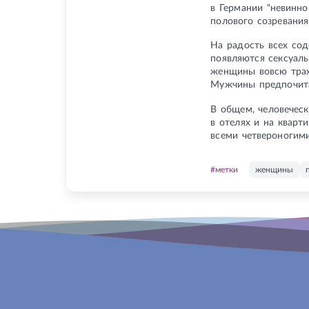
в Германии "невинн
полового созревания
На радость всех сод
появляются сексуал
женщины вовсю трах
Мужчины предпочита
В общем, человеческ
в отелях и на кварт
всеми четвероногими
#метки
женщины