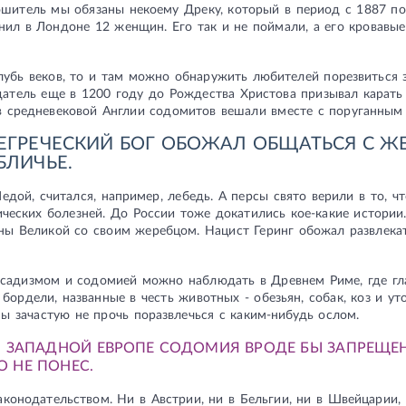
шитель мы обязаны некоему Дреку, который в период с 1887 по
нил в Лондоне 12 женщин. Его так и не поймали, а его кровавые
лубь веков, то и там можно обнаружить любителей порезвиться 
атель еще в 1200 году до Рождества Христова призывал карать
 в средневековой Англии содомитов вешали вместе с поруганным
ЕГРЕЧЕСКИЙ БОГ ОБОЖАЛ ОБЩАТЬСЯ С 
БЛИЧЬЕ.
едой, считался, например, лебедь. А персы свято верили в то, 
ических болезней. До России тоже докатились кое-какие истории
ны Великой со своим жеребцом. Нацист Геринг обожал развлека
 садизмом и содомией можно наблюдать в Древнем Риме, где г
 бордели, названные в честь животных - обезьян, собак, коз и у
ы зачастую не прочь поразвлечься с каким-нибудь ослом.
 ЗАПАДНОЙ ЕВРОПЕ СОДОМИЯ ВРОДЕ БЫ ЗАПРЕЩЕНА
О НЕ ПОНЕС.
конодательством. Ни в Австрии, ни в Бельгии, ни в Швейцарии, 