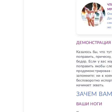
ЧТ
М
Они
Даж
сек
же 
ДЕМОНСТРАЦИЯ 
Казалось бы, что ту
поправить, прическу
бедер. Если у вас к
поправить якобы сл
продемонстрировав з
запомните: ни в кое
бесповоротно испорт
начинает зевать.
ЗАЧЕМ ВАМ
ВАШИ НОГИ