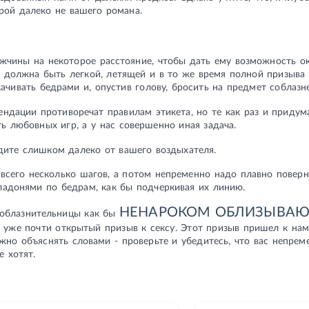
рой далеко не вашего романа.
жчины на некоторое расстояние, чтобы дать ему возможность ок
 должна быть легкой, летящей и в то же время полной призыва 
качивать бедрами и, опустив голову, бросить на предмет соблазне
ндации противоречат правилам этикета, но те как раз и придума
ть любовных игр, а у нас совершенно иная задача.
дите слишком далеко от вашего воздыхателя.
всего несколько шагов, а потом непременно надо плавно поверну
ладонями по бедрам, как бы подчеркивая их линию.
НЕНАРОКОМ ОБЛИЗЫВАЮ
облазнительницы как бы
 уже почти открытый призыв к сексу. Этот призыв пришел к на
жно объяснять словами - проверьте и убедитесь, что вас непрем
е хотят.