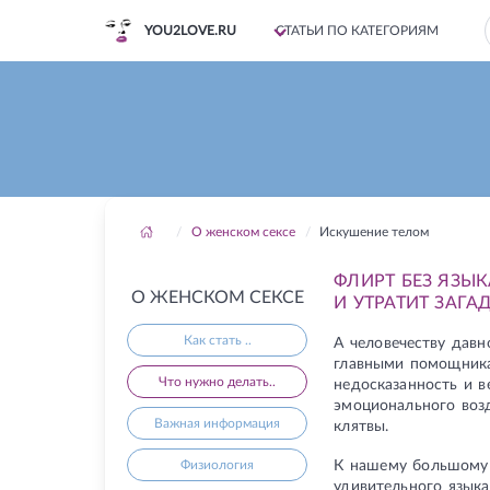
YOU2LOVE.RU
СТАТЬИ ПО КАТЕГОРИЯМ
О женском сексе
Искушение телом
ФЛИРТ БЕЗ ЯЗЫ
О ЖЕНСКОМ СЕКСЕ
И УТРАТИТ ЗАГ
Как стать ..
А человечеству давн
главными помощника
Что нужно делать..
недосказанность и в
эмоционального воз
Важная информация
клятвы.
К нашему большому 
Физиология
удивительного языка