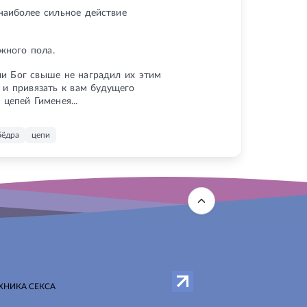
 наиболее сильное действие
жного пола.
ли Бог свыше не наградил их этим
 и привязать к вам будущего
цепей Гименея...
бёдра
цепи
ХНИКА СЕКСА