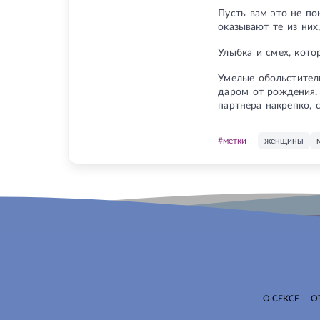
Пусть вам это не по
оказывают те из ни
Улыбка и смех, кот
Умелые обольстител
даром от рождения. 
партнера накрепко, 
#метки
женщины
О СЕКСЕ
О