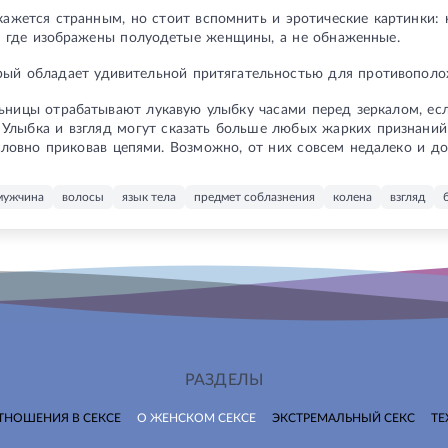
кажется странным, но стоит вспомнить и эротические картинки:
х, где изображены полуодетые женщины, а не обнаженные.
орый обладает удивительной притягательностью для противополо
ьницы отрабатывают лукавую улыбку часами перед зеркалом, ес
Улыбка и взгляд могут сказать больше любых жарких признаний
словно приковав цепями. Возможно, от них совсем недалеко и до 
мужчина
волосы
язык тела
предмет соблазнения
колена
взгляд
РАЗДЕЛЫ
ТНОШЕНИЯ В СЕКСЕ
О ЖЕНСКОМ СЕКСЕ
ЭКСТРЕМАЛЬНЫЙ СЕКС
ТЕ