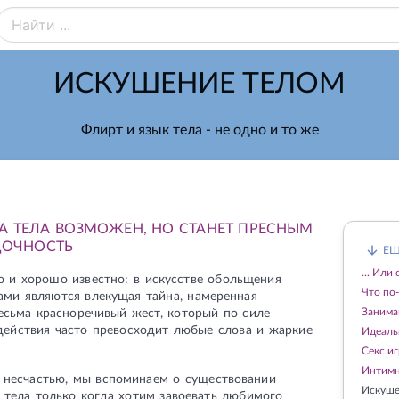
ИСКУШЕНИЕ ТЕЛОМ
Флирт и язык тела - не одно и то же
КА ТЕЛА ВОЗМОЖЕН, НО СТАНЕТ ПРЕСНЫМ
АДОЧНОСТЬ
ЕЩ
... Или
о и хорошо известно: в искусстве обольщения
Что по
ми являются влекущая тайна, намеренная
Занима
есьма красноречивый жест, который по силе
действия часто превосходит любые слова и жаркие
Идеаль
Секс и
Интимн
несчастью, мы вспоминаем о существовании
Искуше
 тела только когда хотим завоевать любимого