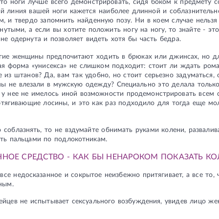
что ноги лучше всего демонстрировать, сидя боком к предмету с
й линия вашей ноги кажется наиболее длинной и соблазнительн
м, и твердо запомнить найденную позу. Ни в коем случае нельзя
утыми, а если вы хотите положить ногу на ногу, то знайте - эт
не одернута и позволяет видеть хотя бы часть бедра.
гие женщины предпочитают ходить в брюках или джинсах, но дл
ая форма «унисекса» не слишком подходит: стоит ли ждать рома
е из штанов? Да, вам так удобно, но стоит серьезно задуматься
ы не влезали в мужскую одежду? Специально это делала только
 у нее не имелось иной возможности продемонстрировать всем с
тягивающие лосины, и это как раз подходило для тогда еще мо
 соблазнять, то не вздумайте обнимать руками колени, развалива
ить пальцами по подлокотникам.
ННОЕ СРЕДСТВО - КАК БЫ НЕНАРОКОМ ПОКАЗАТЬ КО
 все недосказанное и сокрытое неизбежно притягивает, а все то,
ным.
ейцев не испытывает сексуального возбуждения, увидев лицо же