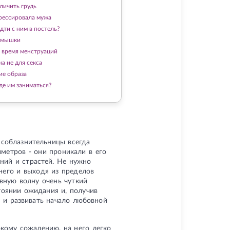
личить грудь
дрессировала мужа
дти с ним в постель?
-мышки
о время менструаций
а не для секса
ие образа
где им заниматься?
 соблазнительницы всегда
метров - они проникали в его
аний и страстей. Не нужно
 него и выходя из пределов
овную волну очень чуткий
тоянии ожидания и, получив
 и развивать начало любовной
окому сожалению, на него легко