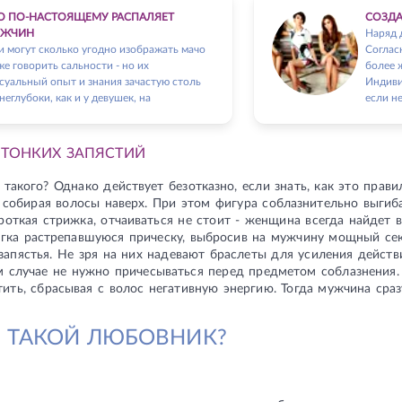
О ПО-НАСТОЯЩЕМУ РАСПАЛЯЕТ
СОЗДА
УЖЧИН
Наряд 
 могут сколько угодно изображать мачо
Соглас
е говорить сальности - но их
более ж
суальный опыт и знания зачастую столь
Индиви
неглубоки, как и у девушек, на
если н
ТОНКИХ ЗАПЯСТИЙ
т такого? Однако действует безотказно, если знать, как это прав
, собирая волосы наверх. При этом фигура соблазнительно выгиб
ороткая стрижка, отчаиваться не стоит - женщина всегда найде
егка растрепавшуюся прическу, выбросив на мужчину мощный сек
апястья. Не зря на них надевают браслеты для усиления действ
м случае не нужно причесываться перед предметом соблазнения
ить, сбрасывая с волос негативную энергию. Тогда мужчина сразу
 ТАКОЙ ЛЮБОВНИК?