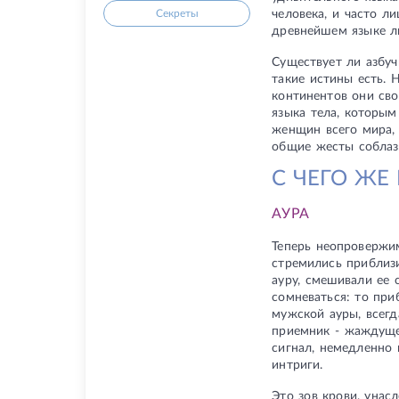
человека, и часто л
Секреты
древнейшем языке л
Существует ли азбуч
такие истины есть. 
континентов они сво
языка тела, которым
женщин всего мира, 
общие жесты соблаз
С ЧЕГО ЖЕ 
АУРА
Теперь неопровержим
стремились приблизи
ауру, смешивали ее 
сомневаться: то при
мужской ауры, всегд
приемник - жаждуще
сигнал, немедленно
интриги.
Это зов крови, унас