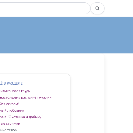
Ё В РАЗДЕЛЕ
 силиконовая грудь
-настоящему распаляет мужчин
йся сексом!
ный любовник
гра в *Охотника и добычу*
ые стрижки
ние телом