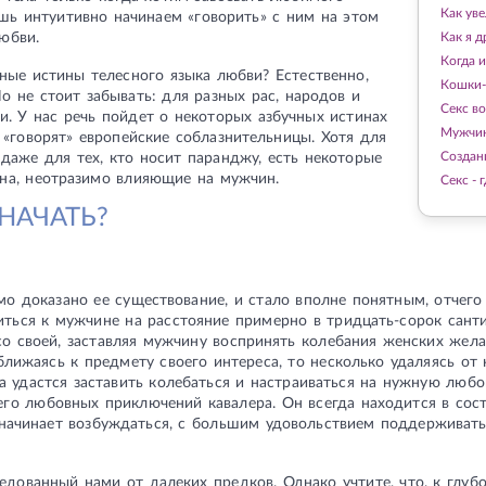
Как уве
ишь интуитивно начинаем «говорить» с ним на этом
юбви.
Как я 
Когда и
ные истины телесного языка любви? Естественно,
Кошки
Но не стоит забывать: для разных рас, народов и
Секс в
и. У нас речь пойдет о некоторых азбучных истинах
Мужчин
 «говорят» европейские соблазнительницы. Хотя для
Создан
даже для тех, кто носит паранджу, есть некоторые
на, неотразимо влияющие на мужчин.
Секс - 
НАЧАТЬ?
о доказано ее существование, и стало вполне понятным, отчего
ться к мужчине на расстояние примерно в тридцать-сорок санти
со своей, заставляя мужчину воспринять колебания женских жел
ближаясь к предмету своего интереса, то несколько удаляясь от
а удастся заставить колебаться и настраиваться на нужную люб
го любовных приключений кавалера. Он всегда находится в сос
 начинает возбуждаться, с большим удовольствием поддерживать
ледованный нами от далеких предков. Однако учтите, что, к глуб