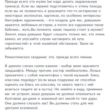
Прежде всего это музеи (не надо делать недовольную
гримасу). Если вы заранее подготовитесь к этому походу,
если вы не поленитесь и разузнаете что-то интересное о
некоторых экспонатах, картинах, но особенно интересны
биографии художников, - это кладезь для вас, девушкам
нравятся любовные истории, а почти все художники такие
бабники... жуть.Вы помните, какая тишина стоит в музеях?
Значит, ваша девушка будет слушать только вас, это очень
важно, не упускайте случая наговорить ей кучу
«приятностей» в этой музейной обстановке. Такое не
забывается.
Романтическое свидание: это, прежде всего пикник.
В данном случае самое важное - выбор вами красивого
ландшафта. Между прочим, костер необязателен. Лучше
прихватите с собой магнитофон с тихой музыкой: блюз,
классика подойдут (если ваша подружка не способна
оценить ни блюз, ни классику, то какого черта с ней
возиться тащите ее в кусты). Но имейте в виду, приемник
вас не устроит, ваша девушка не должна отвлекаться на
болтовню ди-джея и знакомый хит какой-то там дуры.
Она должна слушать вас! Вы должны стать для нее
центром вселенной.