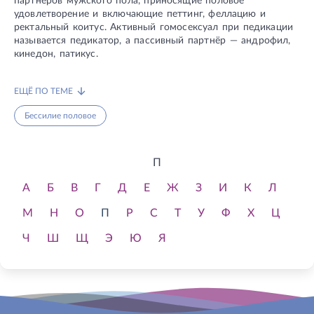
партнёров мужского пола, приносящие половое
удовлетворение и включающие петтинг, феллацию и
ректальный коитус. Активный гомосексуал при педикации
называется педикатор, а пассивный партнёр — андрофил,
кинедон, патикус.
ЕЩЁ ПО ТЕМЕ
Бессилие половое
П
А
Б
В
Г
Д
Е
Ж
З
И
К
Л
М
Н
О
П
Р
С
Т
У
Ф
Х
Ц
Ч
Ш
Щ
Э
Ю
Я