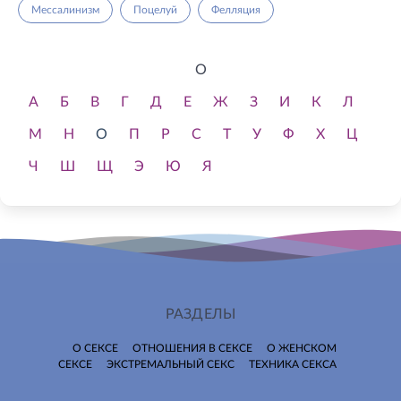
Мессалинизм
Поцелуй
Фелляция
О
А
Б
В
Г
Д
Е
Ж
З
И
К
Л
М
Н
О
П
Р
С
Т
У
Ф
Х
Ц
Ч
Ш
Щ
Э
Ю
Я
РАЗДЕЛЫ
О СЕКСЕ
ОТНОШЕНИЯ В СЕКСЕ
О ЖЕНСКОМ
СЕКСЕ
ЭКСТРЕМАЛЬНЫЙ СЕКС
ТЕХНИКА СЕКСА