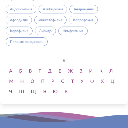
Айдойомания
Алибидемия
Андромания
Афродизия
Инцестофилия
Копрофемия
Корофилия
Либидо
Нимфомания
Половая холодность
К
А
Б
В
Г
Д
Е
Ж
З
И
К
Л
М
Н
О
П
Р
С
Т
У
Ф
Х
Ц
Ч
Ш
Щ
Э
Ю
Я