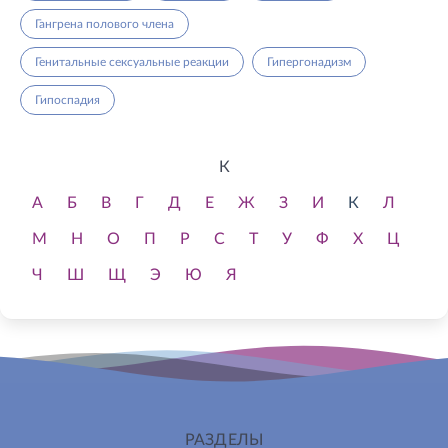
Гангрена полового члена
Генитальные сексуальные реакции
Гипергонадизм
Гипоспадия
К
А
Б
В
Г
Д
Е
Ж
З
И
К
Л
М
Н
О
П
Р
С
Т
У
Ф
Х
Ц
Ч
Ш
Щ
Э
Ю
Я
РАЗДЕЛЫ