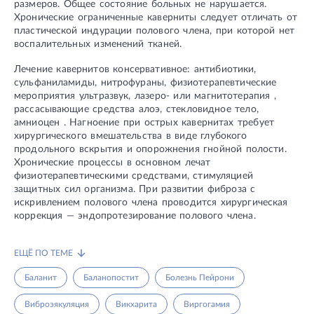
размеров. Общее состояние больных не нарушается.
Хронические ограниченные каверниты следует отличать от
пластической индурации полового члена, при которой нет
воспалительных изменений тканей.
Лечение кавернитов консервативное: антибиотики,
сульфаниламиды, нитрофураны, физиотерапевтические
мероприятия ультразвук, лазеро- или магнитотерапия ,
рассасывающие средства алоэ, стекловидное тело,
амниоцен . Нагноение при острых кавернитах требует
хирургического вмешательства в виде глубокого
продольного вскрытия и опорожнения гнойной полости.
Хронические процессы в основном лечат
физиотерапевтическими средствами, стимуляцией
защитных сил организма. При развитии фиброза с
искривлением полового члена проводится хирургическая
коррекция — эндопротезирование полового члена.
ЕЩЁ ПО ТЕМЕ
Баланит
Баланопостит
Болезнь Пейрони
Виброэякуляция
Викхарита
Виргогамия