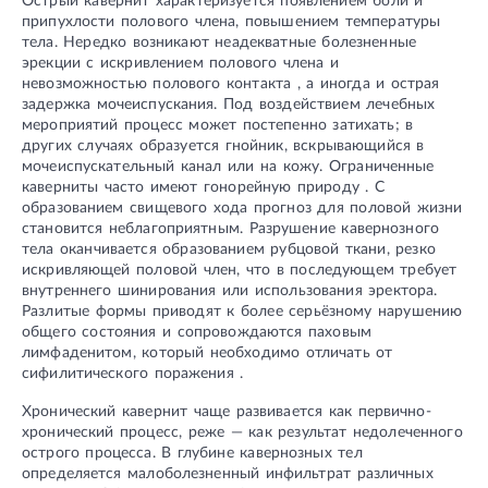
Острый кавернит характеризуется появлением боли и
припухлости полового члена, повышением температуры
тела. Нередко возникают неадекватные болезненные
эрекции с искривлением полового члена и
невозможностью полового контакта , а иногда и острая
задержка мочеиспускания. Под воздействием лечебных
мероприятий процесс может постепенно затихать; в
других случаях образуется гнойник, вскрывающийся в
мочеиспускательный канал или на кожу. Ограниченные
каверниты часто имеют гонорейную природу . С
образованием свищевого хода прогноз для половой жизни
становится неблагоприятным. Разрушение кавернозного
тела оканчивается образованием рубцовой ткани, резко
искривляющей половой член, что в последующем требует
внутреннего шинирования или использования эректора.
Разлитые формы приводят к более серьёзному нарушению
общего состояния и сопровождаются паховым
лимфаденитом, который необходимо отличать от
сифилитического поражения .
Хронический кавернит чаще развивается как первично-
хронический процесс, реже — как результат недолеченного
острого процесса. В глубине кавернозных тел
определяется малоболезненный инфильтрат различных