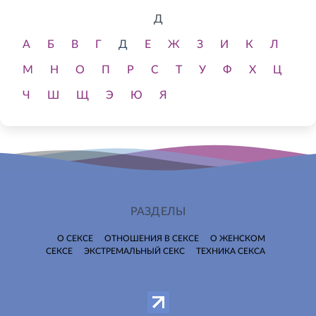
Д
А
Б
В
Г
Д
Е
Ж
З
И
К
Л
М
Н
О
П
Р
С
Т
У
Ф
Х
Ц
Ч
Ш
Щ
Э
Ю
Я
РАЗДЕЛЫ
О СЕКСЕ
ОТНОШЕНИЯ В СЕКСЕ
О ЖЕНСКОМ
СЕКСЕ
ЭКСТРЕМАЛЬНЫЙ СЕКС
ТЕХНИКА СЕКСА