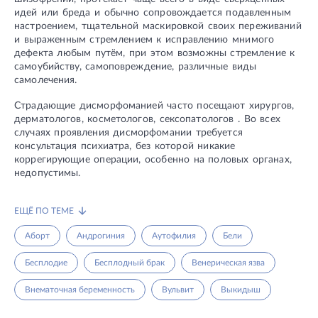
идей или бреда и обычно сопровождается подавленным
настроением, тщательной маскировкой своих переживаний
и выраженным стремлением к исправлению мнимого
дефекта любым путём, при этом возможны стремление к
самоубийству, самоповреждение, различные виды
самолечения.
Страдающие дисморфоманией часто посещают хирургов,
дерматологов, косметологов, сексопатологов . Во всех
случаях проявления дисморфомании требуется
консультация психиатра, без которой никакие
коррегирующие операции, особенно на половых органах,
недопустимы.
ЕЩЁ ПО ТЕМЕ
Аборт
Андрогиния
Аутофилия
Бели
Бесплодие
Бесплодный брак
Венерическая язва
Внематочная беременность
Вульвит
Выкидыш