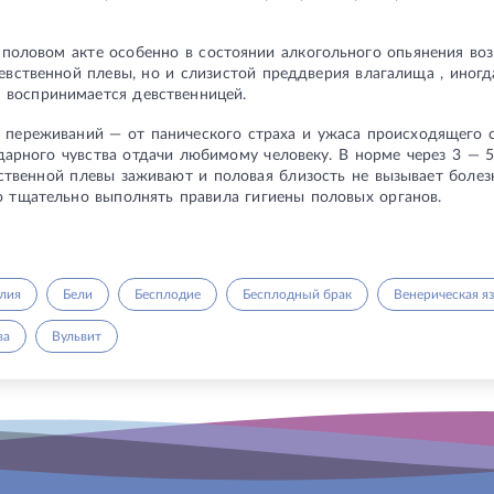
половом акте особенно в состоянии алкогольного опьянения во
евственной плевы, но и слизистой преддверия влагалища , иног
 воспринимается девственницей.
 переживаний — от панического страха и ужаса происходящего
дарного чувства отдачи любимому человеку. В норме через 3 — 
твенной плевы заживают и половая близость не вызывает боле
 тщательно выполнять правила гигиены половых органов.
лия
Бели
Бесплодие
Бесплодный брак
Венерическая яз
ва
Вульвит