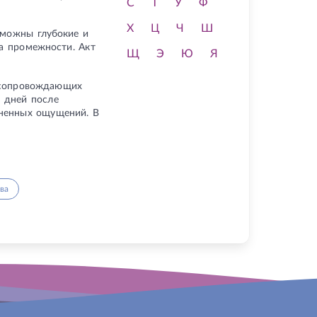
С
Т
У
Ф
Х
Ц
Ч
Ш
зможны глубокие и
да промежности. Акт
Щ
Э
Ю
Я
 сопровождающих
5 дней после
зненных ощущений. В
ва