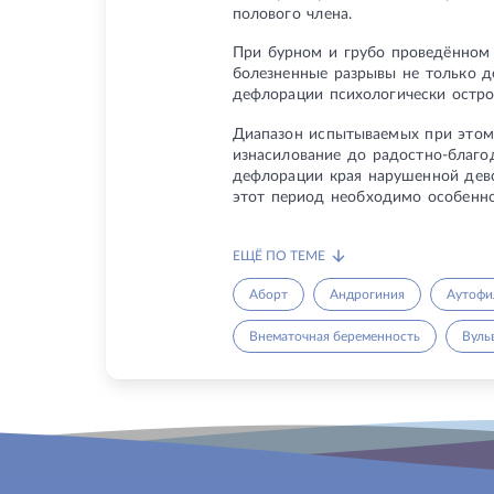
полового члена.
При бурном и грубо проведённом 
болезненные разрывы не только д
дефлорации психологически остро
Диапазон испытываемых при этом
изнасилование до радостно-благо
дефлорации края нарушенной девс
этот период необходимо особенно
ЕЩЁ ПО ТЕМЕ
Аборт
Андрогиния
Аутофи
Внематочная беременность
Вуль