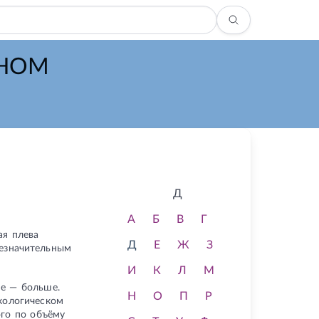
ЖНОМ
Д
А
Б
В
Г
ая плева
Д
Е
Ж
З
незначительным
И
К
Л
М
же — больше.
Н
О
П
Р
кологическом
ого по объёму