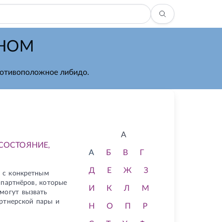
ЖНОМ
ротивоположное либидо.
А
СОСТОЯНИЕ,
А
Б
В
Г
Д
Е
Ж
З
 с конкретным
 партнёров, которые
И
К
Л
М
могут вызвать
ртнерской пары и
Н
О
П
Р