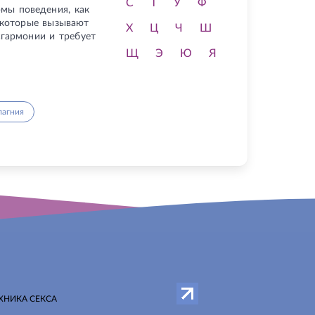
С
Т
У
Ф
рмы поведения, как
 которые вызывают
Х
Ц
Ч
Ш
сгармонии и требует
Щ
Э
Ю
Я
лагния
ХНИКА СЕКСА