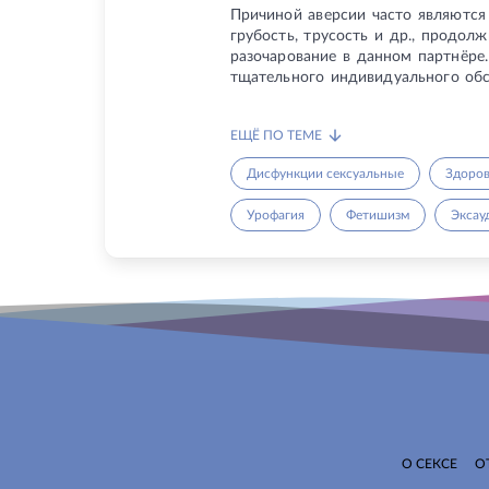
Причиной аверсии часто являются 
грубость, трусость и др., продо
разочарование в данном партнёре
тщательного индивидуального обс
ЕЩЁ ПО ТЕМЕ
Дисфункции сексуальные
Здоров
Урофагия
Фетишизм
Эксау
О СЕКСЕ
О