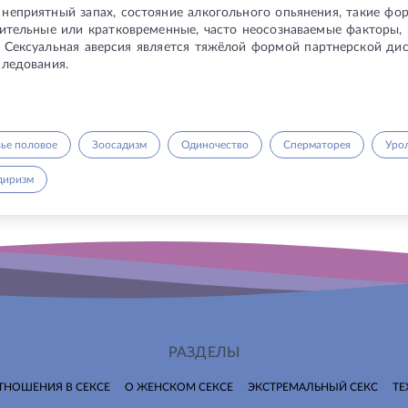
неприятный запах, состояние алкогольного опьянения, такие фо
лжительные или кратковременные, часто неосознаваемые факторы,
. Сексуальная аверсия является тяжёлой формой партнерской ди
ледования.
ье половое
Зоосадизм
Одиночество
Сперматорея
Уро
диризм
РАЗДЕЛЫ
ТНОШЕНИЯ В СЕКСЕ
О ЖЕНСКОМ СЕКСЕ
ЭКСТРЕМАЛЬНЫЙ СЕКС
ТЕ