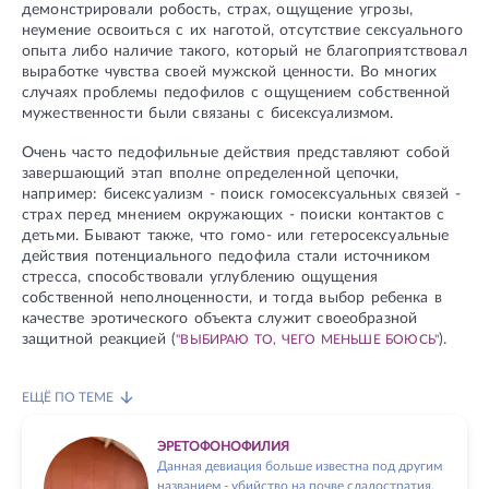
демонстрировали робость, страх, ощущение угрозы,
неумение освоиться с их наготой, отсутствие сексуального
опыта либо наличие такого, который не благоприятствовал
выработке чувства своей мужской ценности. Во многих
случаях проблемы педофилов с ощущением собственной
мужественности были связаны с бисексуализмом.
Очень часто педофильные действия представляют собой
завершающий этап вполне определенной цепочки,
например: бисексуализм - поиск гомосексуальных связей -
страх перед мнением окружающих - поиски контактов с
детьми. Бывают также, что гомо- или гетеросексуальные
действия потенциального педофила стали источником
стресса, способствовали углублению ощущения
собственной неполноценности, и тогда выбор ребенка в
качестве эротического объекта служит своеобразной
защитной реакцией (
).
"ВЫБИРАЮ ТО, ЧЕГО МЕНЬШЕ БОЮСЬ"
ЕЩЁ ПО ТЕМЕ
ЭРЕТОФОНОФИЛИЯ
Данная девиация больше известна под другим
названием - убийство на почве сладостратия.