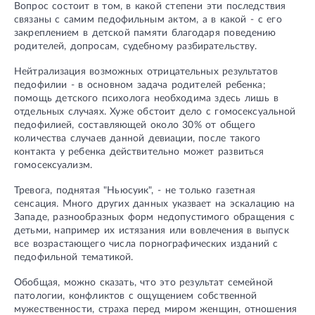
Вопрос состоит в том, в какой степени эти последствия
связаны с самим педофильным актом, а в какой - с его
закреплением в детской памяти благодаря поведению
родителей, допросам, судебному разбирательству.
Hейтрализация возможных отрицательных результатов
педофилии - в основном задача родителей ребенка;
помощь детского психолога необходима здесь лишь в
отдельных случаях. Хуже обстоит дело с гомосексуальной
педофилией, составляющей около 30% от общего
количества случаев данной девиации, после такого
контакта у ребенка действительно может развиться
гомосексуализм.
Тревога, поднятая "Hьюсуик", - не только газетная
сенсация. Много других данных указвает на эскалацию на
Западе, разнообразных форм недопустимого обращения с
детьми, например их истязания или вовлечения в выпуск
все возрастающего числа порнографических изданий с
педофильной тематикой.
Обобщая, можно сказать, что это результат семейной
патологии, конфликтов с ощущением собственной
мужественности, страха перед миром женщин, отношения