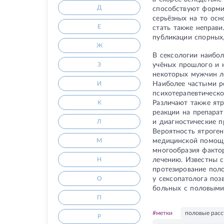
Д
способствуют формир
серьёзных на то осн
Е
стать также неправ
публикации спорных
Ж
В сексологии наибо
учёных прошлого и 
З
некоторых мужчин л
Наиболее частыми р
И
психотерапевтическо
Различают также ятр
К
реакции на препарат
и диагностические п
Л
Вероятность ятроге
медицинской помощь
М
многообразия факто
лечению. Известны с
Н
протезирование поло
у сексопатолога поз
О
больных с половыми
П
#метки
половые расс
Р