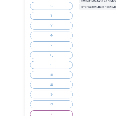
популяризация взглядо
С
отрицательные послед
Т
У
Ф
Х
Ц
Ч
Ш
Щ
Э
Ю
Я