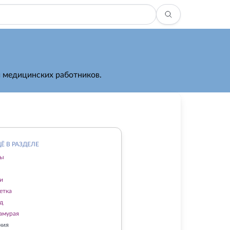
й медицинских работников.
Ё В РАЗДЕЛЕ
цы
и
етка
д
амурая
ния