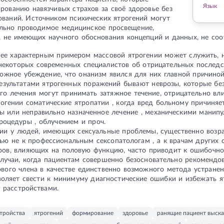
Язык
ованию навязчивых страхов за своё здоровье без
ований. Источником психических ятрогений могут
ильно проводимое медицинское просвещение,
, не имеющих научного обоснования концепций и данных, не соо
лее характерным примером массовой ятрогении может служить, н
некоторых современных специалистов об отрицательных последс
ожное убеждение, что онанизм явился для них главной причиной
езультатами ятрогенных поражений бывают неврозы, которые бе
го лечения могут принимать затяжное течение, отрицательно вли
огении соматические ятропатии , когда вред больному причиняе
ы или неправильно назначенное лечение , механическими манип
роцедуры , облучением и проч.
нии у людей, имеющих сексуальные проблемы, существенно возр
ю не к профессиональным сексопатологам , а к врачам других с
ров, влияющих на половую функцию, часто приводит к ошибочно
лучаи, когда пациентам совершенно безосновательно рекомендо
вого члена в качестве единственно возможного метода устранен
воляет свести к минимуму диагностические ошибки и избежать я
 расстройствами.
тройства
ятрогений
формирование
здоровье
ранящие пациент выска