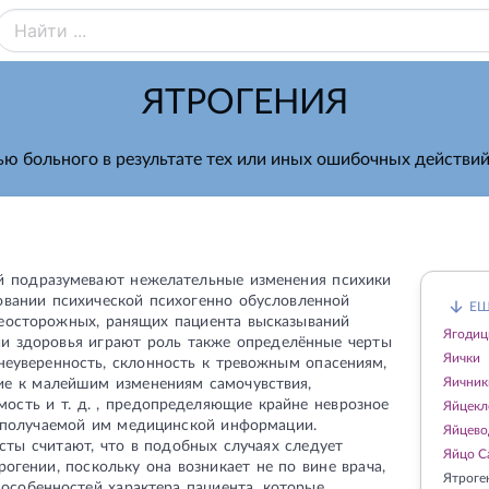
ЯТРОГЕНИЯ
ю больного в результате тех или иных ошибочных действи
й подразумевают нежелательные изменения психики
овании психической психогенно обусловленной
ЕЩ
еосторожных, ранящих пациента высказываний
Ягоди
ии здоровья играют роль также определённые черты
Яички
неуверенность, склонность к тревожным опасениям,
Яичник
е к малейшим изменениям самочувствия,
ость и т. д. , предопределяющие крайне неврозное
Яйцекл
получаемой им медицинской информации.
Яйцево
ты считают, что в подобных случаях следует
Яйцо С
рогении, поскольку она возникает не по вине врача,
Ятроге
 особенностей характера пациента, которые