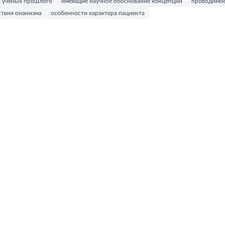
в учёных прошлого
имеющие научное обоснование концепций
проводимое
ствия онанизма
особенности характера пациента