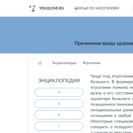
YOU2LOVE.RU
СТАТЬИ ПО КАТЕГОРИЯМ
Причинение вреда здоровь
Энциклопедия
Ятрогения
Чаще под ятрогение
ЭНЦИКЛОПЕДИЯ
больного. В формир
ятрогении помимо н
А
врача о его состоян
характера больного 
Б
повышенное внимани
эмоциональная раним
В
отношение к любой 
Некоторые специалис
Г
говорить о псевдоят
а скорее вследствие