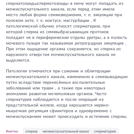
сперматозоидысперматозоиды в мочу могут попадать из
мочеиспускательного канала, если перед этим имела
место любая форма семяизвержения, т. е. эякуляции при
половом акте, т. е. коитусе, мастурбации . К
патологической обычно относят сперматурию, при
которой сперма из семявыбрасывающих протоков
попадает не в периферические отделы уретры, а в полость
мочевого пузыря так называемая ретроградная эякуляция .
При этом ощущение оргазма сохраняется, но сперма из
наружного отверстия мочеиспускательного канала не
выделяется.
Патология отмечается при сужении и облитерации
мочеиспускательного канала, изменениях в семявыводящих
путях вследствие перенесённых воспалительных
заболеваний или травм , а также при некоторых
аномалиях развития мочеполовых органов. Часто
сперматурия наблюдается и после операций на
предстательной железе, когда нарушается нервно-
мышечная регуляция сфинктеров и одновременно с
мочеиспусканием может происходить и истечение спермы.
#метки
сперма
мочеиспускательный канал
сперматурия