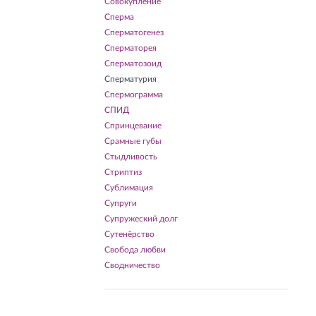
Совокупление
Сперма
Сперматогенез
Сперматорея
Сперматозоид
Сперматурия
Спермограмма
СПИД
Спринцевание
Срамные губы
Стыдливость
Стриптиз
Сублимация
Супруги
Супружеский долг
Сутенёрство
Свобода любви
Сводничество