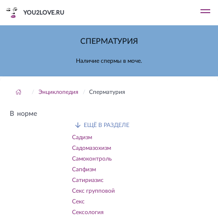
YOU2LOVE.RU
СПЕРМАТУРИЯ
Наличие спермы в моче.
Энциклопедия
Сперматурия
В норме
ЕЩЁ В РАЗДЕЛЕ
Садизм
Садомазохизм
Самоконтроль
Сапфизм
Сатириазис
Секс групповой
Секс
Сексология