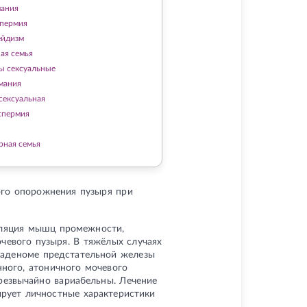
ания
пермия
ейдизм
ая семья
ы сексуальные
мания
сексуальная
спермия
рная семья
ого опорожнения пузыря при
уляция мышц промежности,
чевого пузыря. В тяжёлых случаях
 аденоме предстательной железы
нного, атоничного мочевого
резвычайно вариабельны. Лечение
рует личностные характеристики