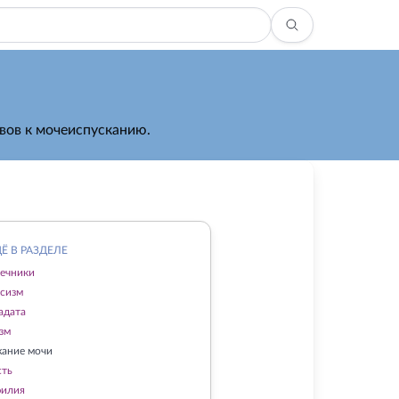
вов к мочеиспусканию.
Ё В РАЗДЕЛЕ
ечники
сизм
адата
зм
ание мочи
сть
филия