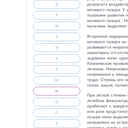
результате воздейс
Д
мочевого пузыря. У 
пороками развития 
Е
мочевого пузыря . 
мальчики, выделяют 
Ж
Вторичное недержан
З
мочевого пузыря на 
развиваются невроге
И
характерны отсутств
задержка мочи; одн
К
Клинические проявл
лечению. Непроизво
Л
напряжении у женщи
труде. Степень его 
М
смехе, кашле, полов
Н
При лёгкой степени
лечебная физкульту
О
прибегают к хирург
или раке предстател
П
пузыря моча выделя
направлено на устр
Р