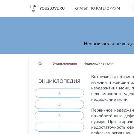
YOU2LOVE.RU
СТАТЬИ ПО КАТЕГОРИЯМ
Непроизвольное выдел
Энциклопедия
Недержание мочи
Встречается при мн
ЭНЦИКЛОПЕДИЯ
мужчин и женщин ра
неудержания мочи, 
А
невозможность удер
недержание мочи.
Б
Первичное недержан
приобретённые дефе
В
пузыря. При вторич
недостаточность сф
Г
рефлекса регуляции 