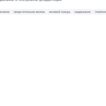
оциальной и сексуальной дезадаптации.
лечение
предстательная железа
мочевой пузырь
недержание
тяжёлое