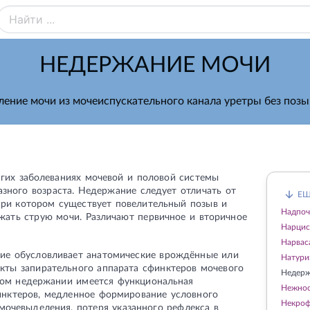
НЕДЕРЖАНИЕ МОЧИ
ение мочи из мочеиспускательного канала уретры без позы
огих заболеваниях мочевой и половой системы
зного возраста. Недержание следует отличать от
ЕЩ
при котором существует повелительный позыв и
Надпоч
жать струю мочи. Различают первичное и вторичное
Нарцис
Нарвас
ие обусловливает анатомические врождённые или
Натури
кты запирательного аппарата сфинктеров мочевого
Недерж
ном недержании имеется функциональная
Нежно
инктеров, медленное формирование условного
Некро
мочевыделения, потеря указанного рефлекса в