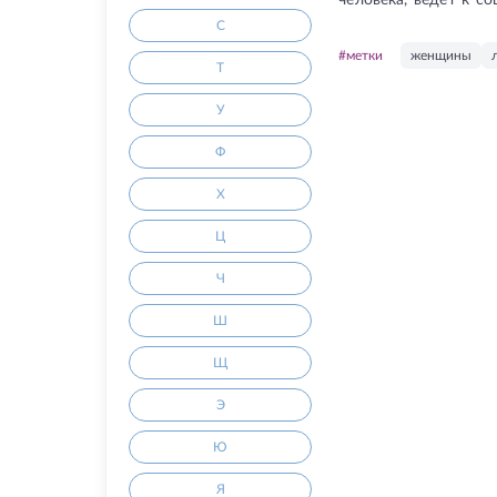
человека, ведёт к с
С
#метки
женщины
Т
У
Ф
Х
Ц
Ч
Ш
Щ
Э
Ю
Я