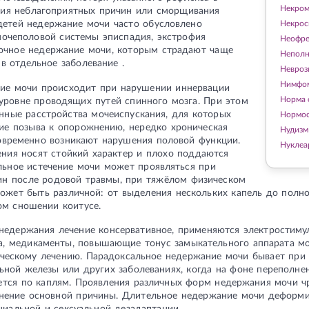
Некром
твия неблагоприятных причин или сморщивания
детей недержание мочи часто обусловлено
Некрос
мочеполовой системы эписпадия, экстрофия
Неофр
Ночное недержание мочи, которым страдают чаще
Неполн
в отдельное заболевание .
Невроз
Нимфо
ие мочи происходит при нарушении иннервации
Норма 
уровне проводящих путей спинного мозга. При этом
нные расстройства мочеиспускания, для которых
Нормо
ие позыва к опорожнению, нередко хроническая
Нудизм
овременно возникают нарушения половой функции.
Нуклеа
ения носят стойкий характер и плохо поддаются
льное истечение мочи может проявляться при
н после родовой травмы, при тяжёлом физическом
может быть различной: от выделения нескольких капель до полн
ом сношении коитусе.
 недержания лечение консервативное, применяются электростим
ра, медикаменты, повышающие тонус замыкательного аппарата мо
ическому лечению. Парадоксальное недержание мочи бывает при
ьной железы или других заболеваниях, когда на фоне переполне
ется по каплям. Проявления различных форм недержания мочи ч
анение основной причины. Длительное недержание мочи деформи